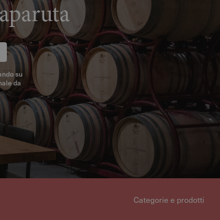
laparuta
ando su
nale da
Categorie e prodotti