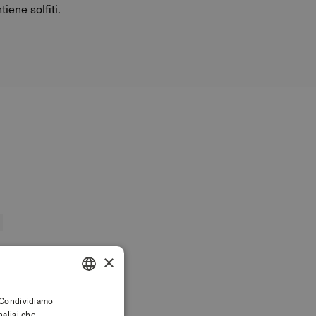
tiene solfiti.
×
. Condividiamo
ITALIAN
nalisi che