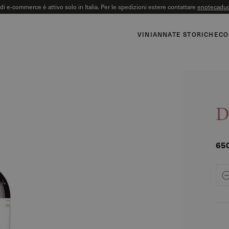
o di e-commerce è attivo solo in Italia. Per le spedizioni estere contattare
enotecaduc
VINI
ANNATE STORICHE
CO
D
650