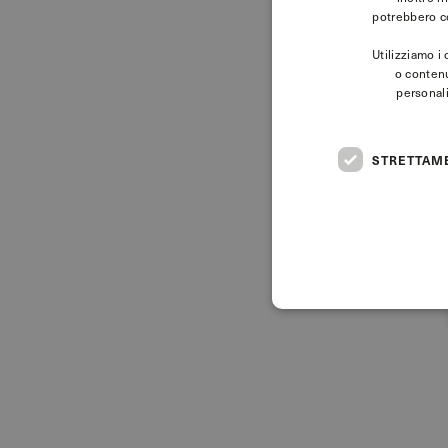
potrebbero co
Utilizziamo i 
o contenu
personali
STRETTAM