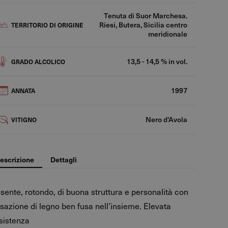
Tenuta di Suor Marchesa.
Riesi, Butera, Sicilia centro
TERRITORIO DI ORIGINE
meridionale
13,5 - 14,5 % in vol.
GRADO ALCOLICO
1997
ANNATA
Nero d'Avola
VITIGNO
escrizione
Dettagli
sente, rotondo, di buona struttura e personalità con
sazione di legno ben fusa nell’insieme. Elevata
sistenza