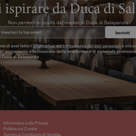
i ispirare da Duca di Sa
Non perderti le novità dal mondo di Duca di Salaparuta
serisci la tua email
Iscriviti
o di aver letto l’
informativa sul trattamento dei dati personali
e clicc
iti” acconsento alla ricezione della newsletter e di materiale promozio
i Duca di Salaparuta
Informativa sulla Privacy
Politica sui Cookie
Termini e Condizioni di Vendita