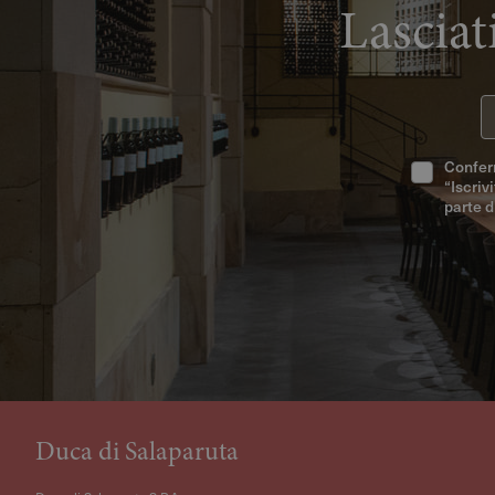
Lasciat
In
Conferm
“Iscriv
parte d
Duca di Salaparuta