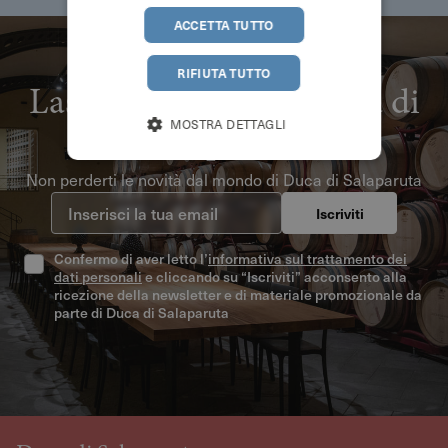
ACCETTA TUTTO
RIFIUTA TUTTO
ISCRIVITI ALLA NEWSLETTER
Lasciati ispirare da Duca di
Salaparuta
MOSTRA DETTAGLI
Non perderti le novità dal mondo di Duca di Salaparuta
Inserisci la tua email
Iscriviti
Confermo di aver letto l’
informativa sul trattamento dei
dati personali
e cliccando su “Iscriviti” acconsento alla
ricezione della newsletter e di materiale promozionale da
parte di Duca di Salaparuta